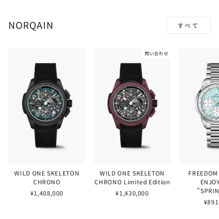
NORQAIN
すべて
問い合わせ
WILD ONE SKELETON
WILD ONE SKELETON
FREEDOM
CHRONO
CHRONO Limited Edition
ENJOY
"SPRI
¥1,408,000
¥1,430,000
¥891