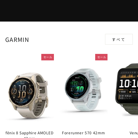
GARMIN
すべて
セール
セール
fēnix 8 Sapphire AMOLED
Forerunner 570 42mm
Ven