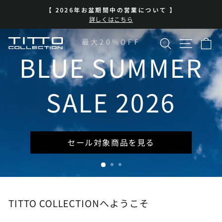
コ
BLUE SUMMER SALE 開催中
ン
ス
| 7/13-8/16 | 対象商品を見る
テ
ラ
イ
ン
検索
サイト
カ
TITTO
最大20%OFF
ド
ツ
シ
に
BLUE SUMMER
COLLECTION
ョ
ス
ー
キ
を
ッ
SALE 2026
一
プ
時
停
止
セール対象商品を見る
TITTO COLLECTIONへようこそ