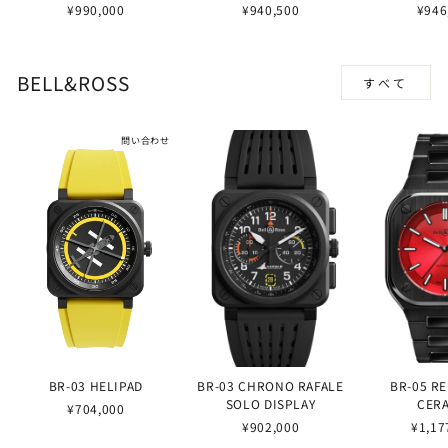
¥990,000
¥940,500
¥946
BELL&ROSS
すべて
問い合わせ
BR-03 HELIPAD
BR-03 CHRONO RAFALE
BR-05 R
SOLO DISPLAY
CER
¥704,000
¥902,000
¥1,17