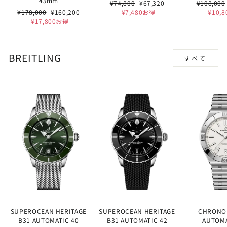
43mm
通
セ
通
¥74,800
¥67,320
¥108,000
通
セ
常
ー
常
¥178,000
¥160,200
¥7,480お得
¥10,
常
ー
価
ル
価
¥17,800お得
価
ル
格
価
格
格
価
格
格
BREITLING
すべて
SUPEROCEAN HERITAGE
SUPEROCEAN HERITAGE
CHRONO
B31 AUTOMATIC 40
B31 AUTOMATIC 42
AUTOMA