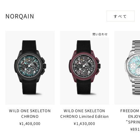
NORQAIN
すべて
問い合わせ
WILD ONE SKELETON
WILD ONE SKELETON
FREEDOM
CHRONO
CHRONO Limited Edition
ENJOY
"SPRI
¥1,408,000
¥1,430,000
¥891