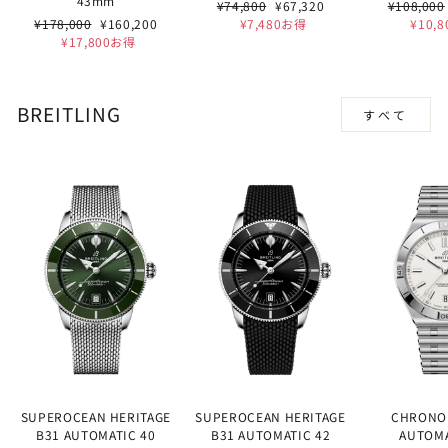
43mm
通
セ
通
¥74,800
¥67,320
¥108,000
通
セ
常
ー
常
¥178,000
¥160,200
¥7,480お得
¥10,
常
ー
価
ル
価
¥17,800お得
価
ル
格
価
格
格
価
格
格
BREITLING
すべて
SUPEROCEAN HERITAGE
SUPEROCEAN HERITAGE
CHRONO
B31 AUTOMATIC 40
B31 AUTOMATIC 42
AUTOMA