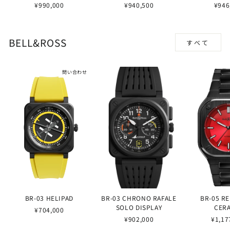
¥990,000
¥940,500
¥946
BELL&ROSS
すべて
問い合わせ
BR-03 HELIPAD
BR-03 CHRONO RAFALE
BR-05 R
SOLO DISPLAY
CER
¥704,000
¥902,000
¥1,17