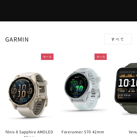
GARMIN
すべて
セール
セール
fēnix 8 Sapphire AMOLED
Forerunner 570 42mm
Ven