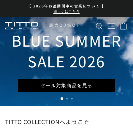
コ
【 2026年お盆期間中の営業について 】
ン
ス
詳しくはこちら
テ
ラ
イ
ン
検索
サイト
カ
TITTO
最大20%OFF
ド
ツ
シ
に
BLUE SUMMER
COLLECTION
ョ
ス
ー
キ
を
ッ
SALE 2026
一
プ
時
停
止
セール対象商品を見る
TITTO COLLECTIONへようこそ