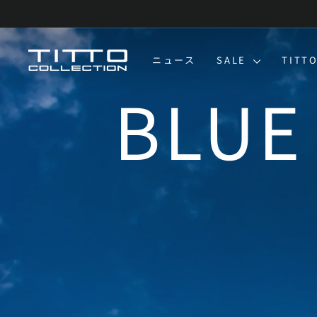
コ
ン
テ
ン
TITTO
ニュース
SALE
TITT
ツ
に
COLLECTION
BLUE
ス
キ
ッ
プ