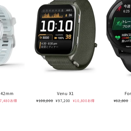
0 42mm
Venu X1
Fo
通
セ
通
¥7,480お得
¥108,000
¥97,200
¥10,800お得
¥62,800
BLUE SUMMER SAL
常
ー
常
価
ル
価
RALPH LAUREN / TOM 
格
価
格
格
JUNGHANSなど 最大20