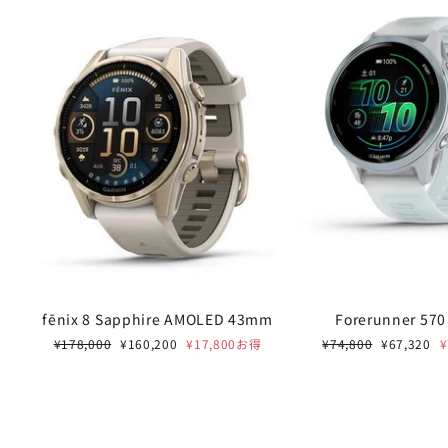
fēnix 8 Sapphire AMOLED 43mm
Forerunner 57
通
セ
通
セ
¥178,000
¥160,200
¥17,800お得
¥74,800
¥67,320
常
ー
常
ー
価
ル
価
ル
格
価
格
価
格
格