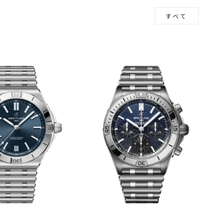
見る
すべて
m
book