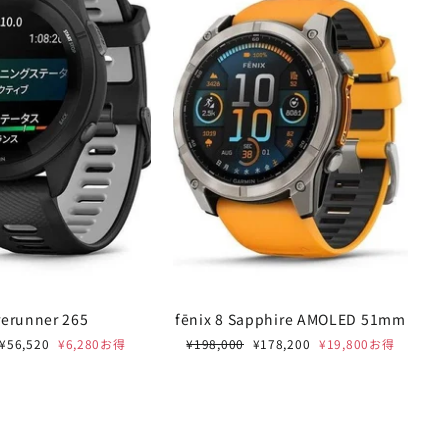
rerunner 265
fēnix 8 Sapphire AMOLED 51mm
セ
通
セ
¥56,520
¥6,280お得
¥198,000
¥178,200
¥19,800お得
E 開催中
"閉
ー
常
ー
じ
ル
価
ル
FORD /
る
価
格
価
格
格
%OFF
(Esc)"