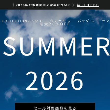
BLUE SUMMER SALE 開催中
| 7/13-8/16 | 対象商品を見る
ス
ラ
イ
O COLLECTIONについて
ウォッチ
バッグ
サ
ド
最大20%OFF
シ
 SUMMER
ョ
ー
を
一
時
停
止
2026
セール対象商品を見る