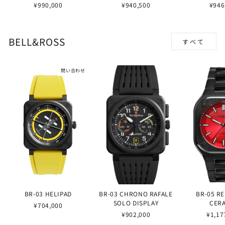
¥990,000
¥940,500
¥946
BELL&ROSS
すべて
問い合わせ
BR-03 HELIPAD
BR-03 CHRONO RAFALE
BR-05 R
SOLO DISPLAY
CER
¥704,000
¥902,000
¥1,17