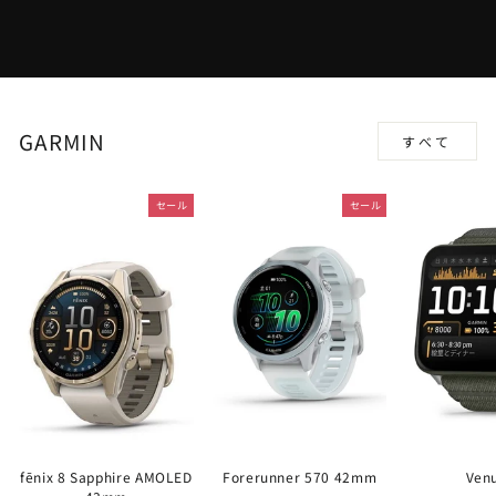
GARMIN
すべて
セール
セール
fēnix 8 Sapphire AMOLED
Forerunner 570 42mm
Ven