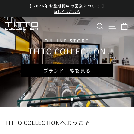
コ
【 2026年お盆期間中の営業について 】
ン
ス
詳しくはこちら
テ
ラ
イ
ン
検索
サイト
カ
TITTO
ド
ツ
シ
に
COLLECTION
ョ
ス
ONLINE STORE
ー
キ
TITTO COLLECTION
を
ッ
一
プ
時
停
ブランド一覧を見る
止
TITTO COLLECTIONへようこそ