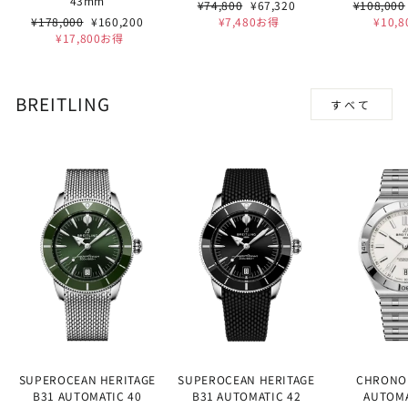
43mm
通
セ
通
¥74,800
¥67,320
¥108,000
通
セ
常
ー
常
¥178,000
¥160,200
¥7,480お得
¥10,
常
ー
価
ル
価
¥17,800お得
価
ル
格
価
格
格
価
格
格
BREITLING
すべて
SUPEROCEAN HERITAGE
SUPEROCEAN HERITAGE
CHRONO
B31 AUTOMATIC 40
B31 AUTOMATIC 42
AUTOMA