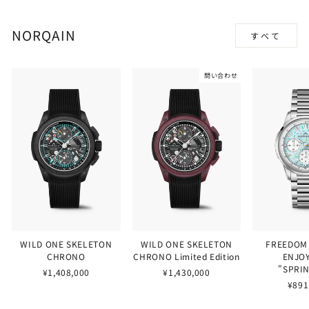
NORQAIN
すべて
問い合わせ
WILD ONE SKELETON
WILD ONE SKELETON
FREEDOM
CHRONO
CHRONO Limited Edition
ENJOY
"SPRI
¥1,408,000
¥1,430,000
¥891