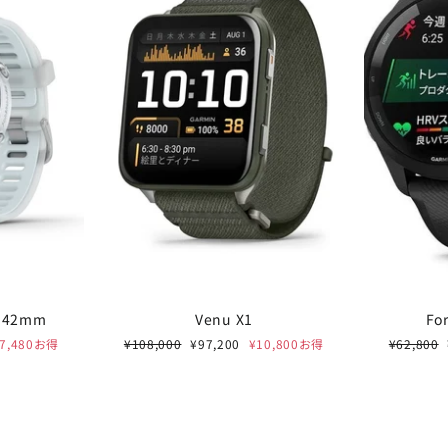
0 42mm
Venu X1
Fo
通
セ
通
¥7,480お得
¥108,000
¥97,200
¥10,800お得
¥62,800
BLUE SUMMER SAL
常
ー
常
価
ル
価
RALPH LAUREN / TOM 
格
価
格
格
JUNGHANSなど 最大20