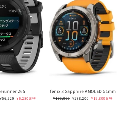
rerunner 265
fēnix 8 Sapphire AMOLED 51mm
セ
通
セ
¥56,520
¥6,280お得
¥198,000
¥178,200
¥19,800お得
E 開催中
"閉
ー
常
ー
じ
ル
価
ル
FORD /
る
価
格
価
格
格
%OFF
(Esc)"