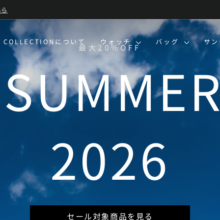
BLUE SUMMER SALE 開催中
| 7/13-8/16 | 対象商品を見る
ス
ラ
イ
O COLLECTIONについて
ウォッチ
バッグ
サ
ド
シ
ョ
ー
を
一
時
停
止