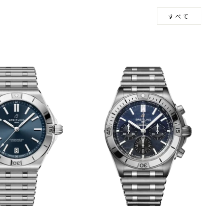
見る
すべて
m
book