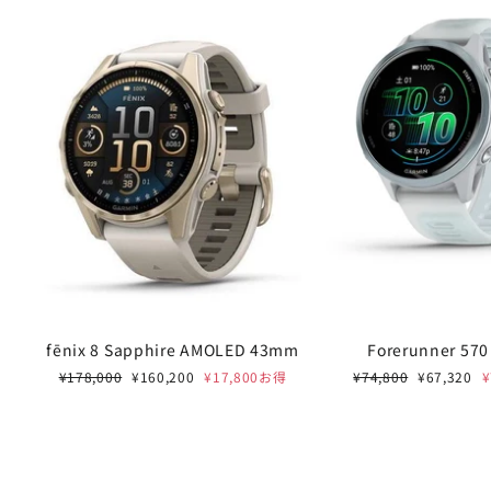
fēnix 8 Sapphire AMOLED 43mm
Forerunner 57
通
セ
通
セ
¥178,000
¥160,200
¥17,800お得
¥74,800
¥67,320
常
ー
常
ー
価
ル
価
ル
格
価
格
価
格
格