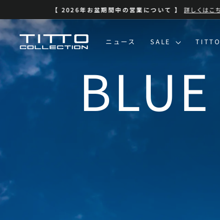
コ
ン
テ
ン
TITTO
ニュース
SALE
TITT
ツ
に
COLLECTION
ス
キ
ッ
プ