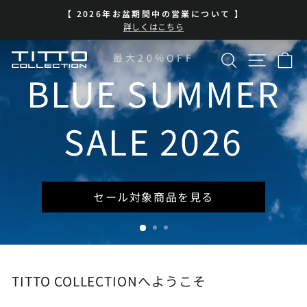
コ
中の営業について 】
BLUE SUMMER
ン
ス
こちら
| 7/13-8/16
テ
ラ
イ
ン
検索
サイト
カ
TITTO
最大20%OFF
ド
ツ
シ
に
BLUE SUMMER
COLLECTION
ョ
ス
ー
キ
を
ッ
SALE 2026
一
プ
時
停
止
セール対象商品を見る
TITTO COLLECTIONへようこそ