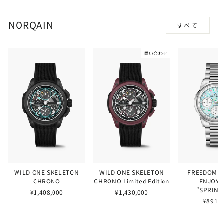
NORQAIN
すべて
問い合わせ
WILD ONE SKELETON
WILD ONE SKELETON
FREEDOM
CHRONO
CHRONO Limited Edition
ENJOY
"SPRI
¥1,408,000
¥1,430,000
¥891