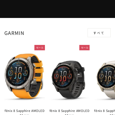
GARMIN
すべて
セール
セール
fēnix 8 Sapphire AMOLED
fēnix 8 Sapphire AMOLED
fēnix 8 Sap