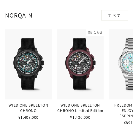
NORQAIN
すべて
問い合わせ
WILD ONE SKELETON
WILD ONE SKELETON
FREEDOM
CHRONO
CHRONO Limited Edition
ENJOY
"SPRI
¥1,408,000
¥1,430,000
¥891