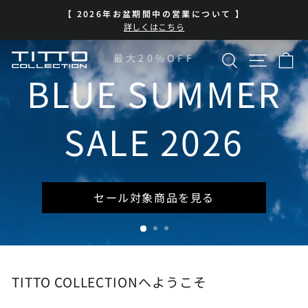
コ
BLUE SUMMER SALE 開催中
ン
ス
| 7/13-8/16 | 対象商品を見る
テ
ラ
イ
ン
検索
サイト
カ
TITTO
最大20%OFF
ド
ツ
シ
に
BLUE SUMMER
COLLECTION
ョ
ス
ー
キ
を
ッ
SALE 2026
一
プ
時
停
止
セール対象商品を見る
TITTO COLLECTIONへようこそ