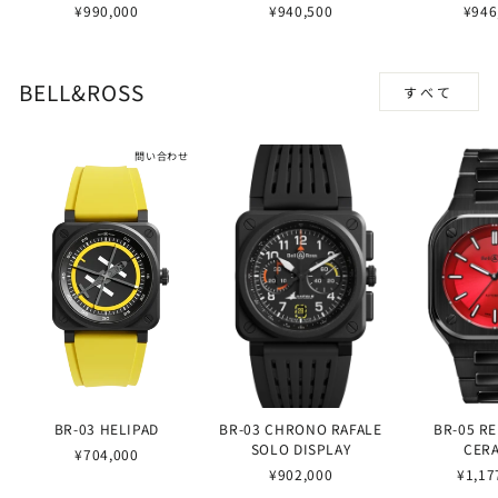
¥990,000
¥940,500
¥946
BELL&ROSS
すべて
問い合わせ
BR-03 HELIPAD
BR-03 CHRONO RAFALE
BR-05 R
SOLO DISPLAY
CER
¥704,000
¥902,000
¥1,17