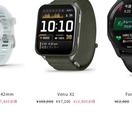
0 42mm
Venu X1
Fo
通
セ
通
¥7,480お得
¥108,000
¥97,200
¥10,800お得
¥62,800
BLUE SUMMER SAL
常
ー
常
価
ル
価
RALPH LAUREN / TOM 
格
価
格
格
JUNGHANSなど 最大20