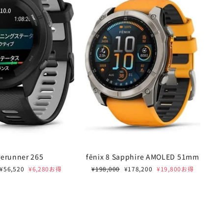
rerunner 265
fēnix 8 Sapphire AMOLED 51mm
セ
通
セ
¥56,520
¥6,280お得
¥198,000
¥178,200
¥19,800お得
E 開催中
"閉
ー
常
ー
じ
ル
価
ル
FORD /
る
価
格
価
格
格
%OFF
(Esc)"