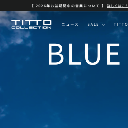
コ
ン
テ
ン
TITTO
ニュース
SALE
TITT
ツ
に
COLLECTION
ス
キ
ッ
プ