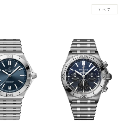
見る
すべて
m
book