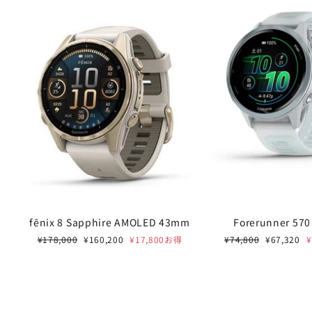
fēnix 8 Sapphire AMOLED 43mm
Forerunner 57
通
セ
通
セ
¥178,000
¥160,200
¥17,800お得
¥74,800
¥67,320
常
ー
常
ー
価
ル
価
ル
格
価
格
価
格
格