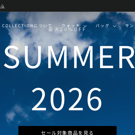
BLUE SUMMER SALE 開催中
| 7/13-8/16 | 対象商品を見る
ス
ラ
イ
O COLLECTIONについて
ウォッチ
バッグ
サ
ド
シ
ョ
ー
を
一
時
停
止