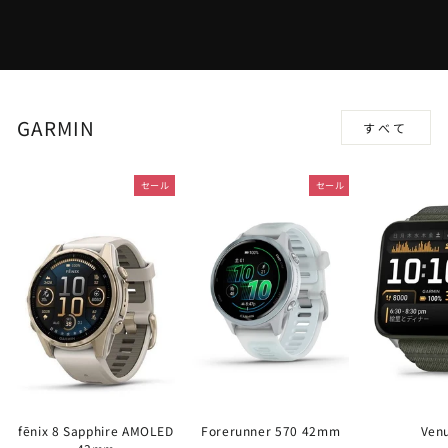
GARMIN
すべて
セール
セール
fēnix 8 Sapphire AMOLED
Forerunner 570 42mm
Ven