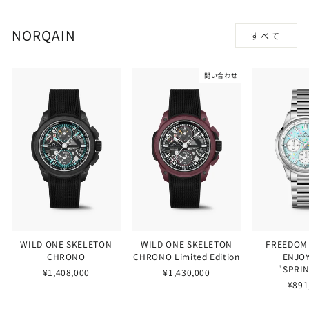
NORQAIN
すべて
問い合わせ
WILD ONE SKELETON
WILD ONE SKELETON
FREEDOM
CHRONO
CHRONO Limited Edition
ENJOY
"SPRI
¥1,408,000
¥1,430,000
¥891