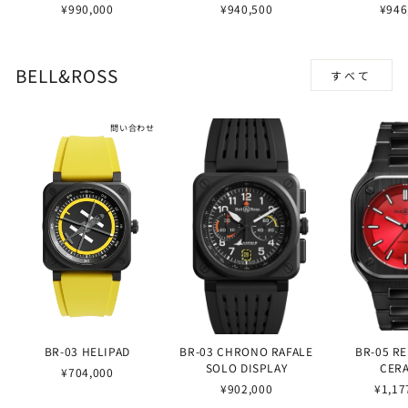
¥990,000
¥940,500
¥946
BELL&ROSS
すべて
問い合わせ
BR-03 HELIPAD
BR-03 CHRONO RAFALE
BR-05 R
SOLO DISPLAY
CER
¥704,000
¥902,000
¥1,17