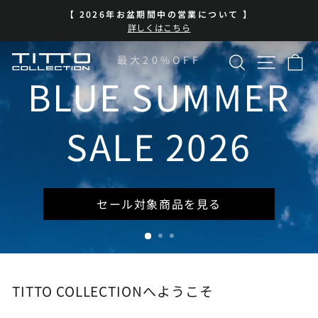
コ
 】
BLUE SUMMER SALE 開催中
ン
ス
| 7/13-8/16 | 対象商品を見る
テ
ラ
イ
ン
検索
サイト
カ
TITTO
最大20%OFF
ド
ツ
シ
に
BLUE SUMMER
COLLECTION
ョ
ス
ー
キ
を
ッ
SALE 2026
一
プ
時
停
止
セール対象商品を見る
TITTO COLLECTIONへようこそ