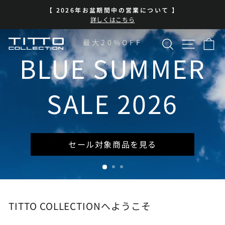
コ
BLUE SUMMER SALE 開催中
ン
ス
| 7/13-8/16 | 対象商品を見る
テ
ラ
イ
ン
検索
サイト
カ
TITTO
最大20%OFF
ド
ツ
シ
に
BLUE SUMMER
COLLECTION
ョ
ス
ー
キ
を
ッ
SALE 2026
一
プ
時
停
止
セール対象商品を見る
TITTO COLLECTIONへようこそ