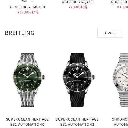
43mm
通
セ
通
¥74,800
¥67,320
¥108,000
通
セ
常
ー
常
¥178,000
¥160,200
¥7,480お得
¥10,
常
ー
価
ル
価
¥17,800お得
価
ル
格
価
格
格
価
格
格
BREITLING
すべて
SUPEROCEAN HERITAGE
SUPEROCEAN HERITAGE
CHRONO
B31 AUTOMATIC 40
B31 AUTOMATIC 42
AUTOMA