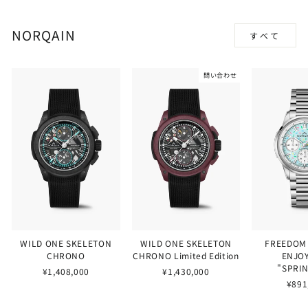
NORQAIN
すべて
問い合わせ
WILD ONE SKELETON
WILD ONE SKELETON
FREEDOM
CHRONO
CHRONO Limited Edition
ENJOY
"SPRI
¥1,408,000
¥1,430,000
¥891