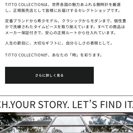
TITTO COLLECTIONは、世界各国の魅力あふれる腕時計を厳選
し、正規販売店として皆様にお届けするセレクトショップです。
定番ブランドから希少モデル、クラシックからモダンまで、個性豊
かで洗練されたタイムピースを取り揃えています。すべての商品は
メーカー保証付きで、安心の正規ルートから仕入れています。
人生の節目に、大切なギフトに、自分らしさの表現として。
TITTO COLLECTIONが、あなたの「時」を彩ります。
さらに詳しく見る
YOUR STORY. LET’S FIND IT.
Y