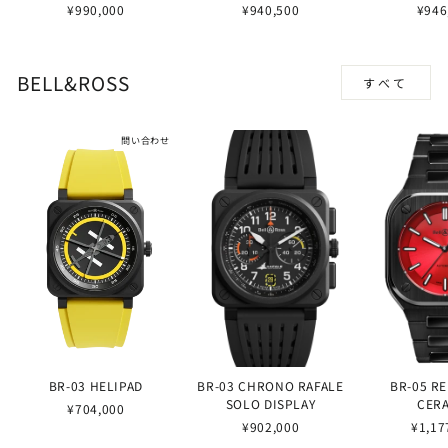
¥990,000
¥940,500
¥946
BELL&ROSS
すべて
問い合わせ
BR-03 HELIPAD
BR-03 CHRONO RAFALE
BR-05 R
SOLO DISPLAY
CER
¥704,000
¥902,000
¥1,17