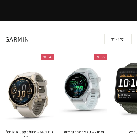
GARMIN
すべて
セール
セール
fēnix 8 Sapphire AMOLED
Forerunner 570 42mm
Ven