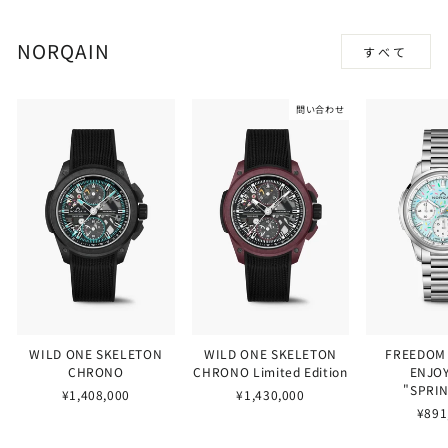
NORQAIN
すべて
問い合わせ
WILD ONE SKELETON
WILD ONE SKELETON
FREEDOM
CHRONO
CHRONO Limited Edition
ENJOY
"SPRI
¥1,408,000
¥1,430,000
¥891