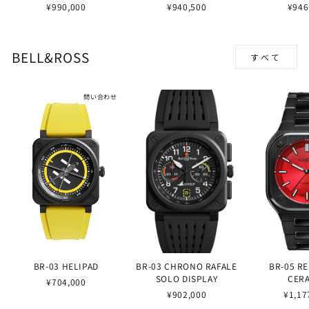
¥990,000
¥940,500
¥946
BELL&ROSS
すべて
問い合わせ
BR-03 HELIPAD
BR-03 CHRONO RAFALE
BR-05 R
SOLO DISPLAY
CER
¥704,000
¥902,000
¥1,17