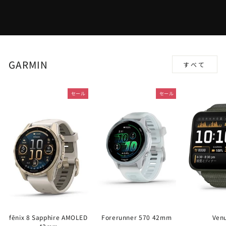
GARMIN
すべて
セール
セール
fēnix 8 Sapphire AMOLED
Forerunner 570 42mm
Ven