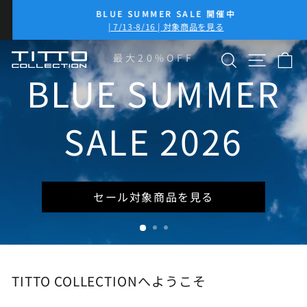
コ
BLUE SUMMER SALE 開催中
ン
ス
| 7/13-8/16 | 対象商品を見る
テ
ラ
イ
ン
検索
サイト
カ
TITTO
最大20%OFF
ド
ツ
シ
に
BLUE SUMMER
COLLECTION
ョ
ス
ー
キ
を
ッ
SALE 2026
一
プ
時
停
止
セール対象商品を見る
TITTO COLLECTIONへようこそ