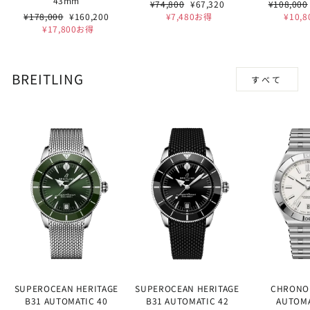
43mm
通
セ
通
¥74,800
¥67,320
¥108,000
通
セ
常
ー
常
¥178,000
¥160,200
¥7,480お得
¥10,
常
ー
価
ル
価
¥17,800お得
価
ル
格
価
格
格
価
格
格
BREITLING
すべて
SUPEROCEAN HERITAGE
SUPEROCEAN HERITAGE
CHRONO
B31 AUTOMATIC 40
B31 AUTOMATIC 42
AUTOMA