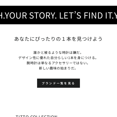
OUR STORY. LET’S FIND IT.
YO
あなたにぴったりの１本を見つけよう
誰かと被るような時計は嫌だ。
デザイン性に優れた自分らしい1本を身につける。
腕時計は単なるアクセサリーではない。
新しい趣味の始まりだ。
ブランド一覧を見る
TITTO COLLECTION