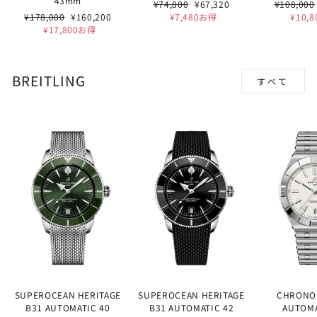
43mm
通
セ
通
¥74,800
¥67,320
¥108,000
通
セ
常
ー
常
¥178,000
¥160,200
¥7,480お得
¥10,
常
ー
価
ル
価
¥17,800お得
価
ル
格
価
格
格
価
格
格
BREITLING
すべて
SUPEROCEAN HERITAGE
SUPEROCEAN HERITAGE
CHRONO
B31 AUTOMATIC 40
B31 AUTOMATIC 42
AUTOMA