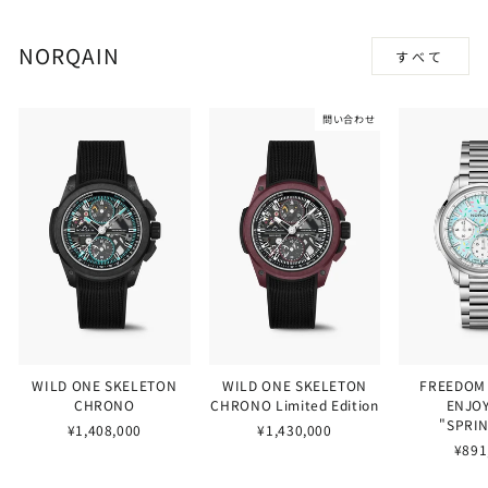
NORQAIN
すべて
問い合わせ
WILD ONE SKELETON
WILD ONE SKELETON
FREEDOM
CHRONO
CHRONO Limited Edition
ENJOY
"SPRI
¥1,408,000
¥1,430,000
¥891