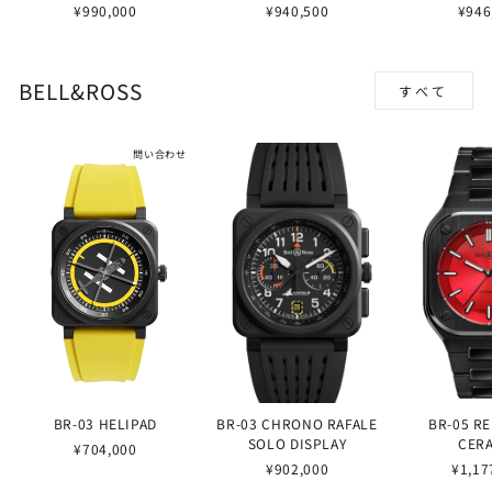
¥990,000
¥940,500
¥946
BELL&ROSS
すべて
問い合わせ
BR-03 HELIPAD
BR-03 CHRONO RAFALE
BR-05 R
SOLO DISPLAY
CER
¥704,000
¥902,000
¥1,17