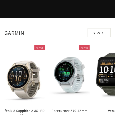
GARMIN
すべて
セール
セール
fēnix 8 Sapphire AMOLED
Forerunner 570 42mm
Ven