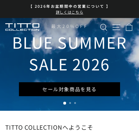
コ
BLUE SUMMER SALE 開催中
ン
ス
| 7/13-8/16 | 対象商品を見る
テ
ラ
イ
ン
検索
サイト
カ
TITTO
最大20%OFF
ド
ツ
シ
に
BLUE SUMMER
COLLECTION
ョ
ス
ー
キ
を
ッ
SALE 2026
一
プ
時
停
止
セール対象商品を見る
TITTO COLLECTIONへようこそ