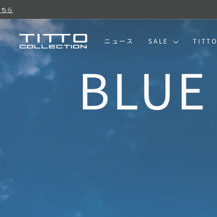
コ
ン
テ
ン
TITTO
ニュース
SALE
TITT
ツ
に
COLLECTION
ス
キ
ッ
プ