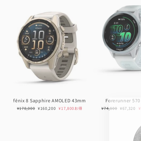
fēnix 8 Sapphire AMOLED 43mm
Forerunner 57
通
セ
通
セ
¥178,000
¥160,200
¥17,800お得
¥74,800
¥67,320
常
ー
常
ー
価
ル
価
ル
格
価
格
価
格
格