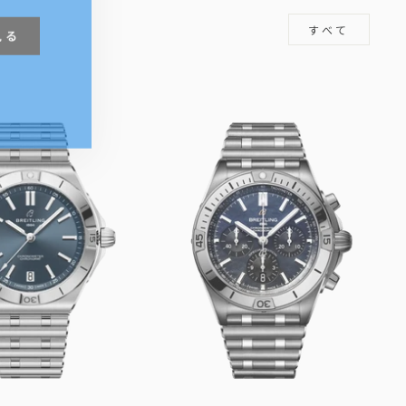
見る
すべて
m
book