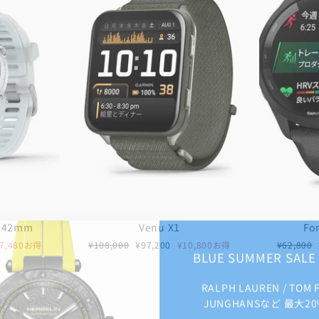
0 42mm
Venu X1
Fo
通
セ
通
¥7,480お得
¥108,000
¥97,200
¥10,800お得
¥62,800
BLUE SUMMER SAL
常
ー
常
価
ル
価
RALPH LAUREN / TOM 
格
価
格
格
JUNGHANSなど 最大20