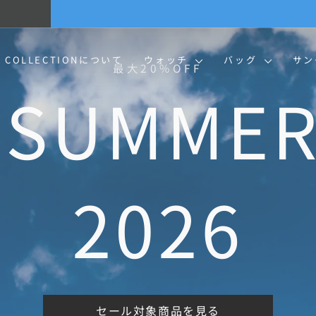
BLUE SUMMER SALE 開催中
| 7/13-8/16 | 対象商品を見る
ス
ラ
イ
O COLLECTIONについて
ウォッチ
バッグ
サ
ド
シ
ョ
ー
を
一
時
停
止