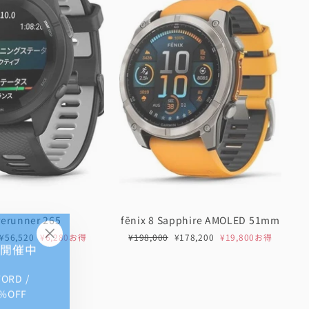
rerunner 265
fēnix 8 Sapphire AMOLED 51mm
セ
通
セ
¥56,520
¥6,280お得
¥198,000
¥178,200
¥19,800お得
E 開催中
"閉
ー
常
ー
じ
ル
価
ル
FORD /
る
価
格
価
格
格
%OFF
(Esc)"