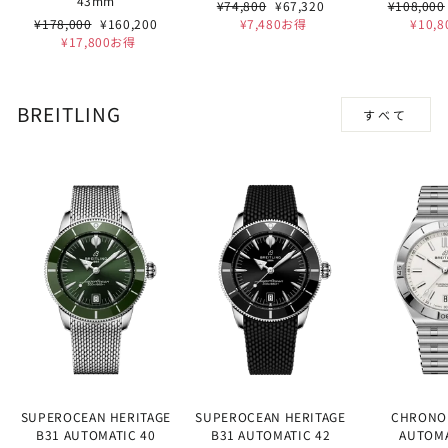
43mm
通
セ
通
¥74,800
¥67,320
¥108,000
通
セ
常
ー
常
¥178,000
¥160,200
¥7,480お得
¥10,
常
ー
価
ル
価
¥17,800お得
価
ル
格
価
格
格
価
格
格
BREITLING
すべて
SUPEROCEAN HERITAGE
SUPEROCEAN HERITAGE
CHRONO
B31 AUTOMATIC 40
B31 AUTOMATIC 42
AUTOMA