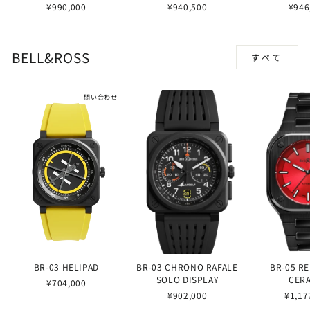
¥990,000
¥940,500
¥946
BELL&ROSS
すべて
問い合わせ
BR-03 HELIPAD
BR-03 CHRONO RAFALE
BR-05 R
SOLO DISPLAY
CER
¥704,000
¥902,000
¥1,17