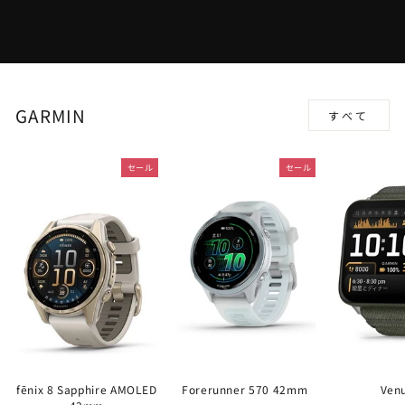
GARMIN
すべて
セール
セール
fēnix 8 Sapphire AMOLED
Forerunner 570 42mm
Ven