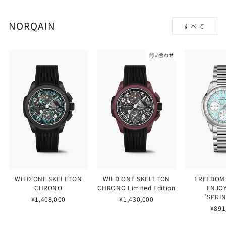
NORQAIN
すべて
問い合わせ
WILD ONE SKELETON
WILD ONE SKELETON
FREEDOM
CHRONO
CHRONO Limited Edition
ENJOY
"SPRI
¥1,408,000
¥1,430,000
¥891