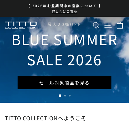
コ
BLUE SUMMER SALE 開催中
ン
ス
| 7/13-8/16 | 対象商品を見る
テ
ラ
イ
ン
検索
サイト
カ
TITTO
最大20%OFF
ド
ツ
シ
に
BLUE SUMMER
COLLECTION
ョ
ス
ー
キ
を
ッ
SALE 2026
一
プ
時
停
止
セール対象商品を見る
TITTO COLLECTIONへようこそ