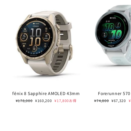
fēnix 8 Sapphire AMOLED 43mm
Forerunner 57
通
セ
通
セ
¥178,000
¥160,200
¥17,800お得
¥74,800
¥67,320
常
ー
常
ー
価
ル
価
ル
格
価
格
価
格
格