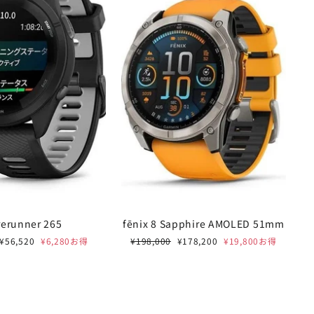
rerunner 265
fēnix 8 Sapphire AMOLED 51mm
セ
通
セ
¥56,520
¥6,280お得
¥198,000
¥178,200
¥19,800お得
E 開催中
"閉
ー
常
ー
じ
ル
価
ル
FORD /
る
価
格
価
格
格
%OFF
(Esc)"