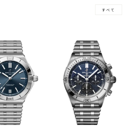
見る
すべて
m
book