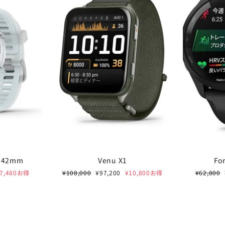
0 42mm
Venu X1
Fo
通
セ
通
¥7,480お得
¥108,000
¥97,200
¥10,800お得
¥62,800
BLUE SUMMER SAL
常
ー
常
価
ル
価
RALPH LAUREN / TOM 
格
価
格
格
JUNGHANSなど 最大20