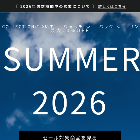
BLUE SUMMER SALE 開催中
| 7/13-8/16 | 対象商品を見る
ス
ラ
イ
O COLLECTIONについて
ウォッチ
バッグ
サ
ド
シ
ョ
ー
を
一
時
停
止