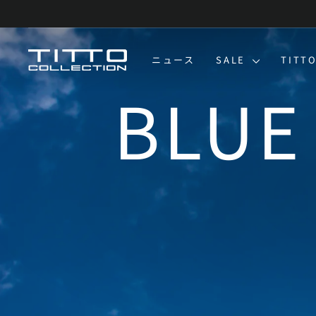
コ
ン
テ
ン
TITTO
ニュース
SALE
TITT
ツ
に
COLLECTION
ス
キ
ッ
プ