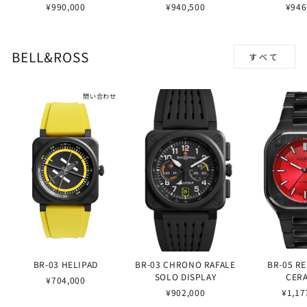
¥990,000
¥940,500
¥946
BELL&ROSS
すべて
問い合わせ
BR-03 HELIPAD
BR-03 CHRONO RAFALE
BR-05 R
SOLO DISPLAY
CER
¥704,000
¥902,000
¥1,17