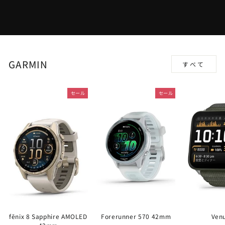
GARMIN
すべて
セール
セール
fēnix 8 Sapphire AMOLED
Forerunner 570 42mm
Ven