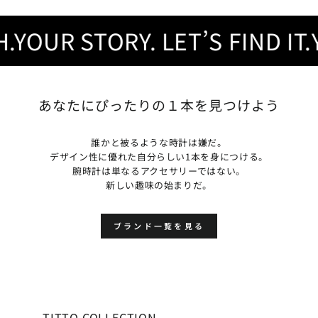
OUR STORY. LET’S FIND IT.
YO
あなたにぴったりの１本を見つけよう
誰かと被るような時計は嫌だ。
デザイン性に優れた自分らしい1本を身につける。
腕時計は単なるアクセサリーではない。
新しい趣味の始まりだ。
ブランド一覧を見る
TITTO COLLECTION