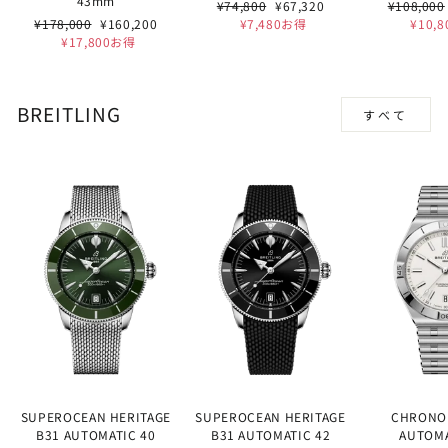
43mm
通
セ
通
¥74,800
¥67,320
¥108,000
通
セ
常
ー
常
¥178,000
¥160,200
¥7,480お得
¥10,
常
ー
価
ル
価
¥17,800お得
価
ル
格
価
格
格
価
格
格
BREITLING
すべて
SUPEROCEAN HERITAGE
SUPEROCEAN HERITAGE
CHRONO
B31 AUTOMATIC 40
B31 AUTOMATIC 42
AUTOMA