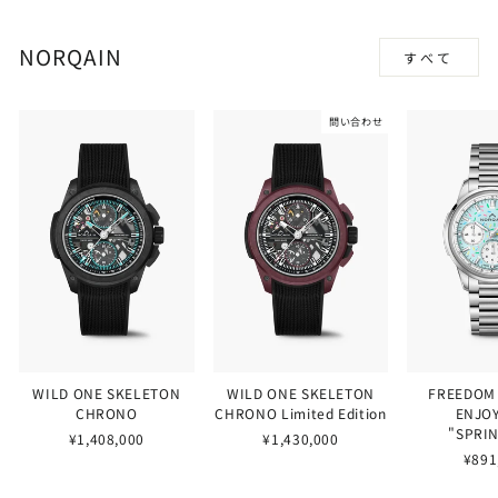
NORQAIN
すべて
問い合わせ
WILD ONE SKELETON
WILD ONE SKELETON
FREEDOM
CHRONO
CHRONO Limited Edition
ENJOY
"SPRI
¥1,408,000
¥1,430,000
¥891