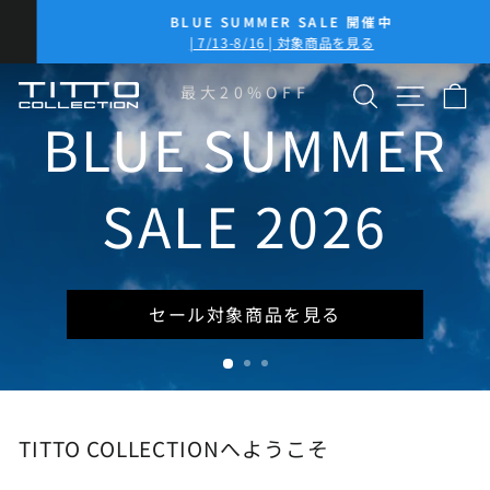
コ
BLUE SUMMER SALE 開催中
ン
ス
| 7/13-8/16 | 対象商品を見る
テ
ラ
イ
ン
検索
サイト
カ
TITTO
最大20%OFF
ド
ツ
シ
に
BLUE SUMMER
COLLECTION
ョ
ス
ー
キ
を
ッ
SALE 2026
一
プ
時
停
止
セール対象商品を見る
TITTO COLLECTIONへようこそ