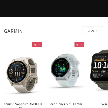
GARMIN
すべて
セール
セール
fēnix 8 Sapphire AMOLED
Forerunner 570 42mm
Ven