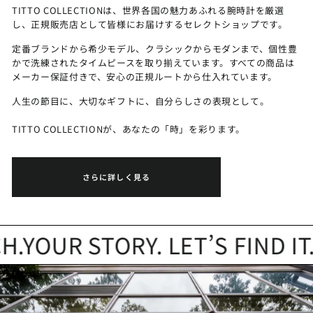
TITTO COLLECTIONは、世界各国の魅力あふれる腕時計を厳選
し、正規販売店として皆様にお届けするセレクトショップです。
定番ブランドから希少モデル、クラシックからモダンまで、個性豊
かで洗練されたタイムピースを取り揃えています。すべての商品は
メーカー保証付きで、安心の正規ルートから仕入れています。
人生の節目に、大切なギフトに、自分らしさの表現として。
TITTO COLLECTIONが、あなたの「時」を彩ります。
さらに詳しく見る
YOUR STORY. LET’S FIND IT.
Y