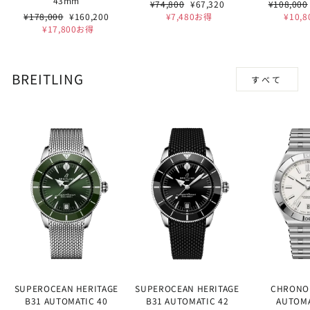
43mm
通
セ
通
¥74,800
¥67,320
¥108,000
通
セ
常
ー
常
¥178,000
¥160,200
¥7,480お得
¥10,
常
ー
価
ル
価
¥17,800お得
価
ル
格
価
格
格
価
格
格
BREITLING
すべて
SUPEROCEAN HERITAGE
SUPEROCEAN HERITAGE
CHRONO
B31 AUTOMATIC 40
B31 AUTOMATIC 42
AUTOMA