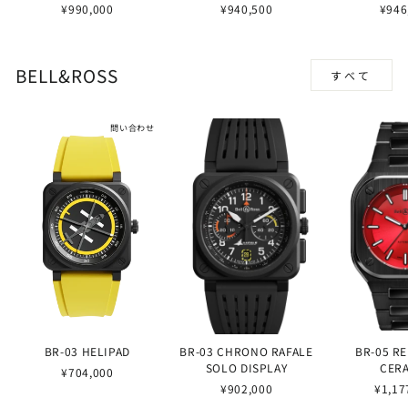
¥990,000
¥940,500
¥946
BELL&ROSS
すべて
問い合わせ
BR-03 HELIPAD
BR-03 CHRONO RAFALE
BR-05 R
SOLO DISPLAY
CER
¥704,000
¥902,000
¥1,17