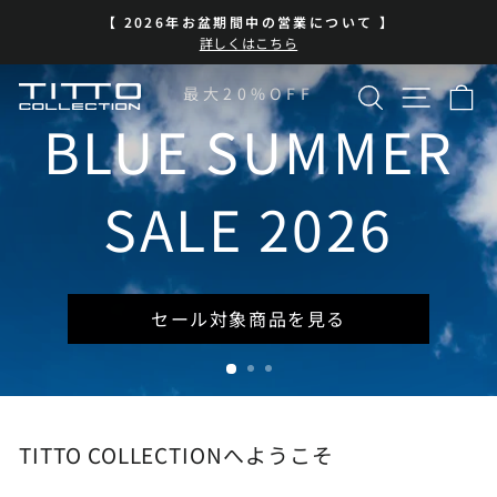
コ
BLUE SUMMER SALE 開催中
ン
ス
| 7/13-8/16 | 対象商品を見る
テ
ラ
イ
ン
検索
サイト
カ
TITTO
最大20%OFF
ド
ツ
シ
に
BLUE SUMMER
COLLECTION
ョ
ス
ー
キ
を
ッ
SALE 2026
一
プ
時
停
止
セール対象商品を見る
TITTO COLLECTIONへようこそ