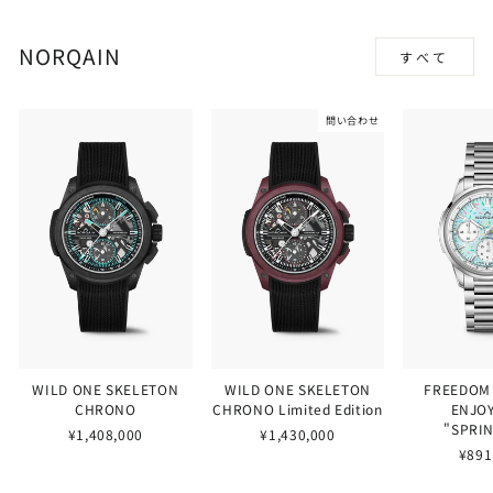
NORQAIN
すべて
問い合わせ
WILD ONE SKELETON
WILD ONE SKELETON
FREEDOM
CHRONO
CHRONO Limited Edition
ENJOY
"SPRI
¥1,408,000
¥1,430,000
¥891