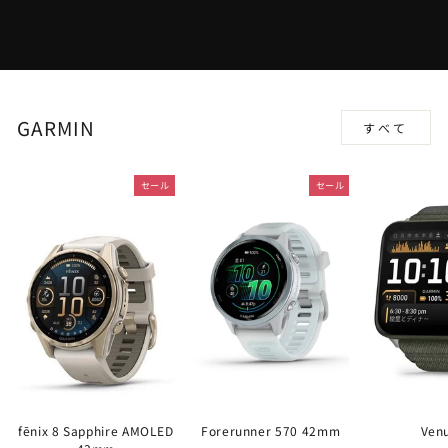
GARMIN
すべて
セール
セール
fēnix 8 Sapphire AMOLED
Forerunner 570 42mm
Ven