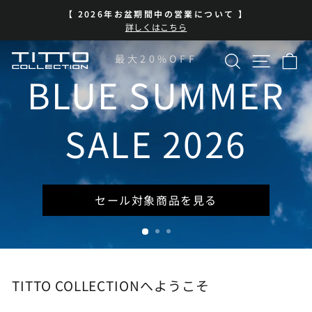
コ
【 2026年お盆期間中の営業について 】
ン
ス
詳しくはこちら
テ
ラ
イ
ン
検索
サイト
カ
TITTO
最大20%OFF
ド
ツ
シ
に
BLUE SUMMER
COLLECTION
ョ
ス
ー
キ
を
ッ
SALE 2026
一
プ
時
停
止
セール対象商品を見る
TITTO COLLECTIONへようこそ