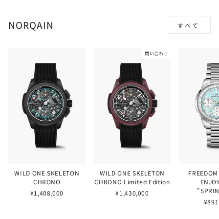
NORQAIN
すべて
問い合わせ
WILD ONE SKELETON
WILD ONE SKELETON
FREEDOM
CHRONO
CHRONO Limited Edition
ENJOY
"SPRI
¥1,408,000
¥1,430,000
¥891