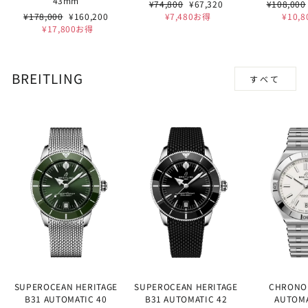
43mm
通
セ
通
¥74,800
¥67,320
¥108,000
通
セ
常
ー
常
¥178,000
¥160,200
¥7,480お得
¥10,
常
ー
価
ル
価
¥17,800お得
価
ル
格
価
格
格
価
格
格
BREITLING
すべて
SUPEROCEAN HERITAGE
SUPEROCEAN HERITAGE
CHRONO
B31 AUTOMATIC 40
B31 AUTOMATIC 42
AUTOMA