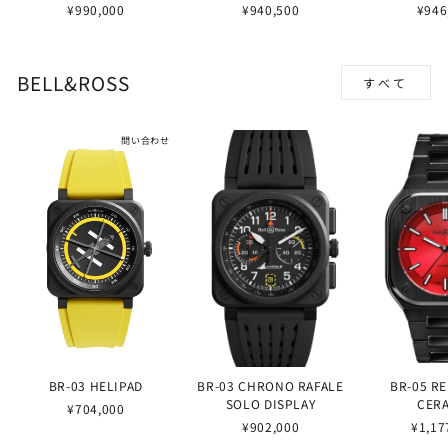
¥990,000
¥940,500
¥946
BELL&ROSS
すべて
問い合わせ
BR-03 HELIPAD
BR-03 CHRONO RAFALE
BR-05 R
SOLO DISPLAY
CER
¥704,000
¥902,000
¥1,17