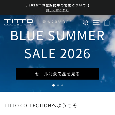
コ
BLUE SUMMER SALE 開催中
ン
ス
| 7/13-8/16 | 対象商品を見る
テ
ラ
イ
ン
検索
サイト
カ
TITTO
最大20%OFF
ド
ツ
シ
に
BLUE SUMMER
COLLECTION
ョ
ス
ー
キ
を
ッ
SALE 2026
一
プ
時
停
止
セール対象商品を見る
TITTO COLLECTIONへようこそ