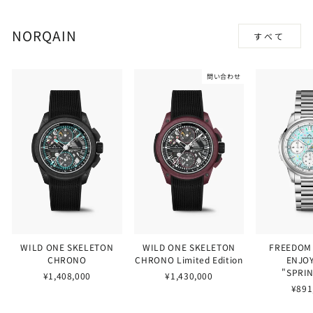
NORQAIN
すべて
問い合わせ
WILD ONE SKELETON
WILD ONE SKELETON
FREEDOM
CHRONO
CHRONO Limited Edition
ENJOY
"SPRI
¥1,408,000
¥1,430,000
¥891