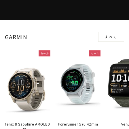
GARMIN
すべて
セール
セール
fēnix 8 Sapphire AMOLED
Forerunner 570 42mm
Ven