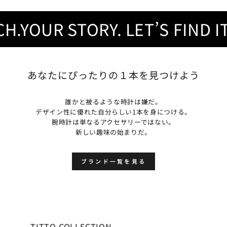
YOUR STORY. LET’S FIND IT.
Y
あなたにぴったりの１本を見つけよう
誰かと被るような時計は嫌だ。
デザイン性に優れた自分らしい1本を身につける。
腕時計は単なるアクセサリーではない。
新しい趣味の始まりだ。
ブランド一覧を見る
TITTO COLLECTION