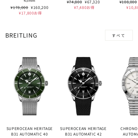
43mm
通
セ
通
¥74,800
¥67,320
¥108,000
通
セ
常
ー
常
¥178,000
¥160,200
¥7,480お得
¥10,
常
ー
価
ル
価
¥17,800お得
価
ル
格
価
格
格
価
格
格
BREITLING
すべて
SUPEROCEAN HERITAGE
SUPEROCEAN HERITAGE
CHRONO
B31 AUTOMATIC 40
B31 AUTOMATIC 42
AUTOMA