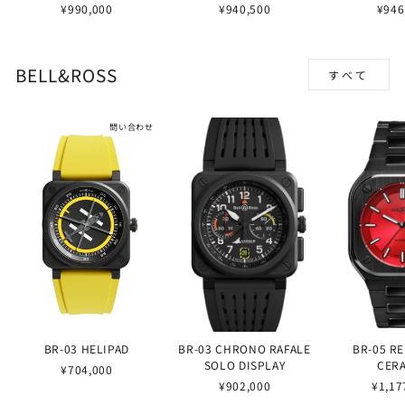
¥990,000
¥940,500
¥946
BELL&ROSS
すべて
問い合わせ
BR-03 HELIPAD
BR-03 CHRONO RAFALE
BR-05 R
SOLO DISPLAY
CER
¥704,000
¥902,000
¥1,17