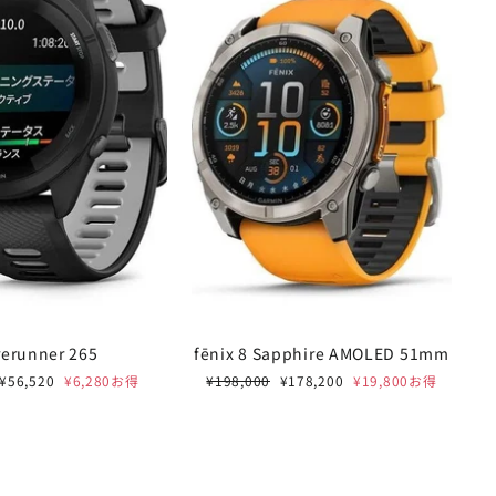
rerunner 265
fēnix 8 Sapphire AMOLED 51mm
セ
通
セ
¥56,520
¥6,280お得
¥198,000
¥178,200
¥19,800お得
E 開催中
"閉
ー
常
ー
じ
ル
価
ル
FORD /
る
価
格
価
格
格
%OFF
(Esc)"