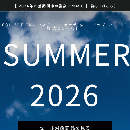
BLUE SUMMER SALE 開催中
| 7/13-8/16 | 対象商品を見る
ス
ラ
イ
O COLLECTIONについて
ウォッチ
バッグ
サ
ド
シ
ョ
ー
を
一
時
停
止