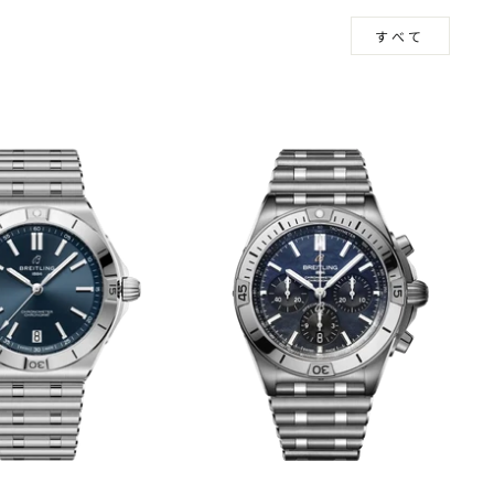
見る
すべて
m
book