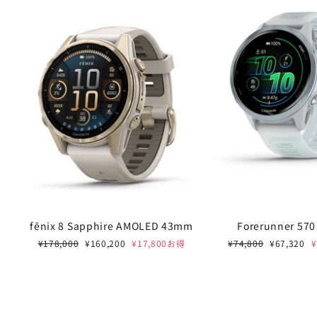
fēnix 8 Sapphire AMOLED 43mm
Forerunner 57
通
セ
通
セ
¥178,000
¥160,200
¥17,800お得
¥74,800
¥67,320
常
ー
常
ー
価
ル
価
ル
格
価
格
価
格
格