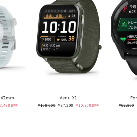
0 42mm
Venu X1
Fo
通
セ
通
¥7,480お得
¥108,000
¥97,200
¥10,800お得
¥62,800
BLUE SUMMER SAL
常
ー
常
価
ル
価
RALPH LAUREN / TOM 
格
価
格
格
JUNGHANSなど 最大20