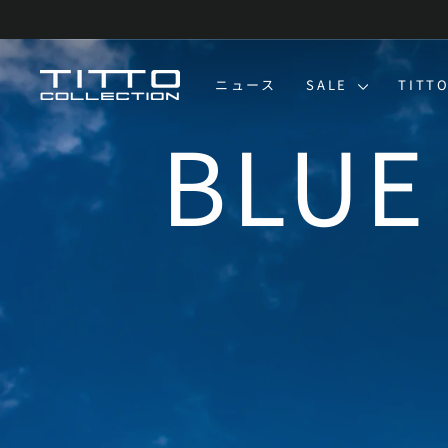
コ
ン
テ
ン
TITTO
ニュース
SALE
TITT
ツ
に
COLLECTION
ス
キ
ッ
プ