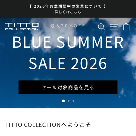
コ
BLUE SUMMER SALE 開催中
ン
ス
| 7/13-8/16 | 対象商品を見る
テ
ラ
イ
ン
検索
サイト
カ
TITTO
最大20%OFF
ド
ツ
シ
に
BLUE SUMMER
COLLECTION
ョ
ス
ー
キ
を
ッ
SALE 2026
一
プ
時
停
止
セール対象商品を見る
TITTO COLLECTIONへようこそ