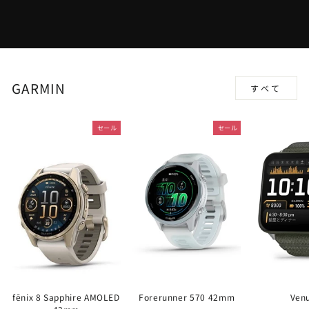
GARMIN
すべて
セール
セール
fēnix 8 Sapphire AMOLED
Forerunner 570 42mm
Ven