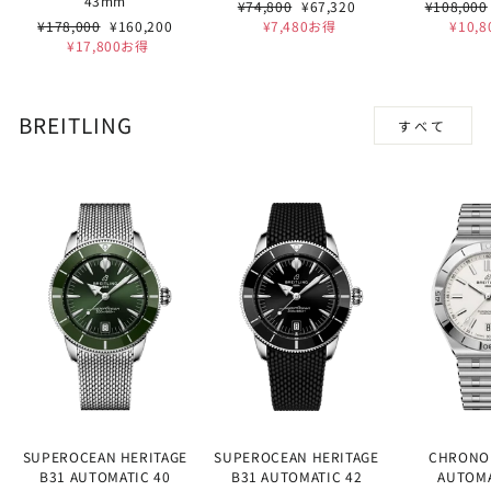
43mm
通
セ
通
¥74,800
¥67,320
¥108,000
通
セ
常
ー
常
¥178,000
¥160,200
¥7,480お得
¥10,
常
ー
価
ル
価
¥17,800お得
価
ル
格
価
格
格
価
格
格
BREITLING
すべて
SUPEROCEAN HERITAGE
SUPEROCEAN HERITAGE
CHRONO
B31 AUTOMATIC 40
B31 AUTOMATIC 42
AUTOMA