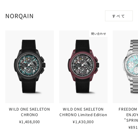
NORQAIN
すべて
問い合わせ
WILD ONE SKELETON
WILD ONE SKELETON
FREEDOM
CHRONO
CHRONO Limited Edition
ENJOY
"SPRI
¥1,408,000
¥1,430,000
¥891