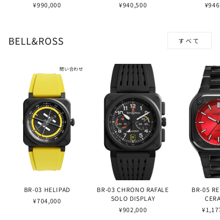
¥990,000
¥940,500
¥946
BELL&ROSS
すべて
問い合わせ
BR-03 HELIPAD
BR-03 CHRONO RAFALE
BR-05 R
SOLO DISPLAY
CER
¥704,000
¥902,000
¥1,17