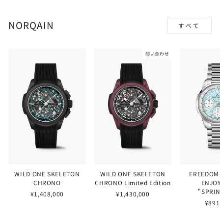
NORQAIN
すべて
問い合わせ
WILD ONE SKELETON
WILD ONE SKELETON
FREEDOM
CHRONO
CHRONO Limited Edition
ENJOY
"SPRI
¥1,408,000
¥1,430,000
¥891