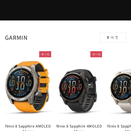
GARMIN
すべて
セール
セール
fēnix 8 Sapphire AMOLED
fēnix 8 Sapphire AMOLED
fēnix 8 Sap