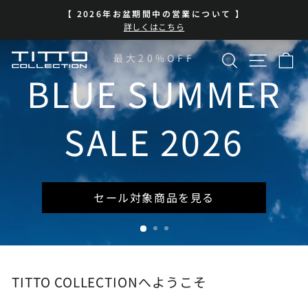
コ
】
BLUE SUMMER SALE 開催中
ン
ス
| 7/13-8/16 | 対象商品を見る
テ
ラ
イ
ン
検索
サイト
カ
TITTO
最大20%OFF
ド
ツ
シ
に
BLUE SUMMER
COLLECTION
ョ
ス
ー
キ
を
ッ
SALE 2026
一
プ
時
停
止
セール対象商品を見る
TITTO COLLECTIONへようこそ