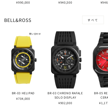
¥990,000
¥940,500
¥946
BELL&ROSS
すべて
問い合わせ
BR-03 HELIPAD
BR-03 CHRONO RAFALE
BR-05 R
SOLO DISPLAY
CER
¥704,000
¥902,000
¥1,17