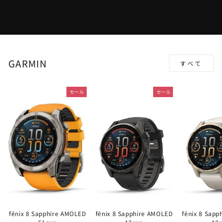
GARMIN
すべて
セール
セール
fēnix 8 Sapphire AMOLED
fēnix 8 Sapphire AMOLED
fēnix 8 Sap