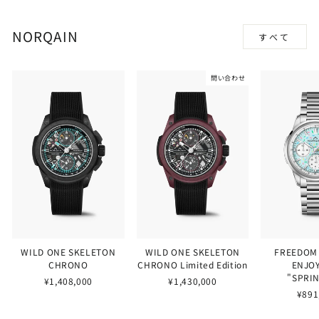
NORQAIN
すべて
問い合わせ
WILD ONE SKELETON
WILD ONE SKELETON
FREEDOM
CHRONO
CHRONO Limited Edition
ENJOY
"SPRI
¥1,408,000
¥1,430,000
¥891