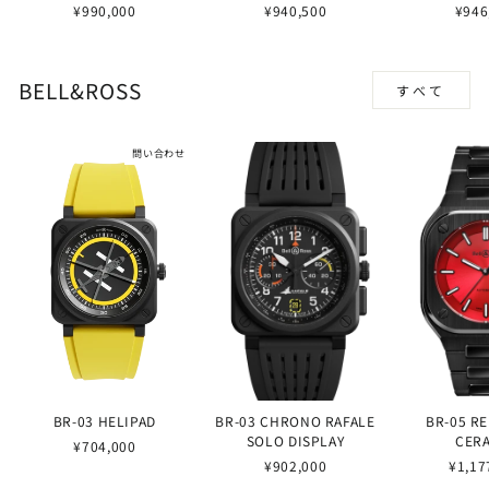
¥990,000
¥940,500
¥946
BELL&ROSS
すべて
問い合わせ
BR-03 HELIPAD
BR-03 CHRONO RAFALE
BR-05 R
SOLO DISPLAY
CER
¥704,000
¥902,000
¥1,17