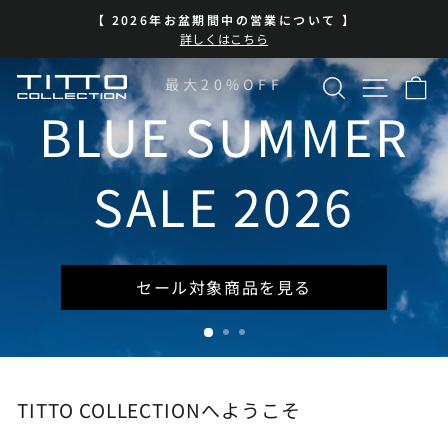
コ
BLUE SUMMER SALE 開催中
ン
ス
| 7/13-8/16 | 対象商品を見る
テ
ラ
イ
ン
検索
サイト
カ
TITTO
最大20%OFF
ド
ツ
シ
に
BLUE SUMMER
COLLECTION
ョ
ス
ー
キ
を
ッ
SALE 2026
一
プ
時
停
止
セール対象商品を見る
TITTO COLLECTIONへようこそ