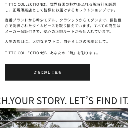
TITTO COLLECTIONは、世界各国の魅力あふれる腕時計を厳選
し、正規販売店として皆様にお届けするセレクトショップです。
定番ブランドから希少モデル、クラシックからモダンまで、個性豊
かで洗練されたタイムピースを取り揃えています。すべての商品は
メーカー保証付きで、安心の正規ルートから仕入れています。
人生の節目に、大切なギフトに、自分らしさの表現として。
TITTO COLLECTIONが、あなたの「時」を彩ります。
さらに詳しく見る
YOUR STORY. LET’S FIND IT.
Y