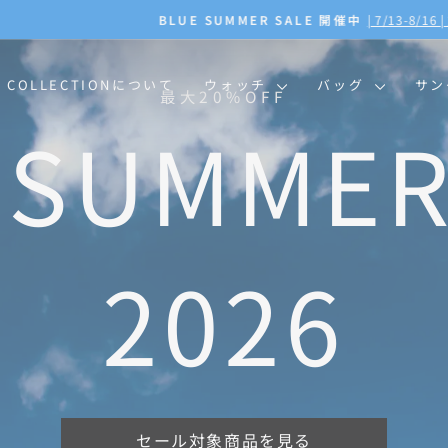
BLUE SUMMER SALE 開催中
| 7/13-8/16 | 対象商品を見る
ス
ラ
イ
O COLLECTIONについて
ウォッチ
バッグ
サ
ド
シ
ョ
ー
を
一
時
停
止
ARMINがいつでも10%O