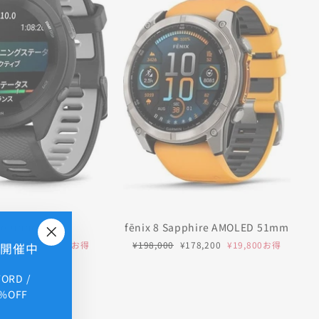
rerunner 265
fēnix 8 Sapphire AMOLED 51mm
セ
通
セ
¥56,520
¥6,280お得
¥198,000
¥178,200
¥19,800お得
E 開催中
"閉
ー
常
ー
じ
ル
価
ル
FORD /
る
価
格
価
格
格
%OFF
(Esc)"