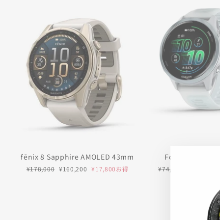
fēnix 8 Sapphire AMOLED 43mm
Forerunner 57
通
セ
通
セ
¥178,000
¥160,200
¥17,800お得
¥74,800
¥67,320
常
ー
常
ー
価
ル
価
ル
格
価
格
価
格
格