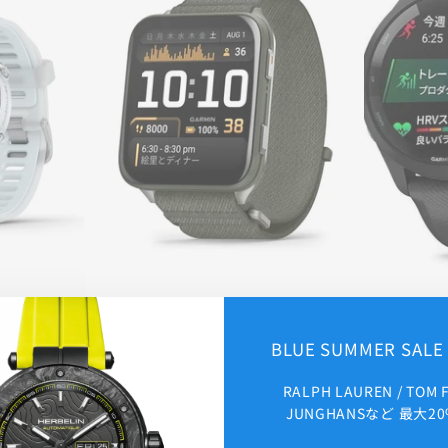
0 42mm
Venu X1
Fo
通
セ
通
¥7,480お得
¥108,000
¥97,200
¥10,800お得
¥62,800
BLUE SUMMER SAL
常
ー
常
価
ル
価
RALPH LAUREN / TOM 
格
価
格
格
JUNGHANSなど 最大20