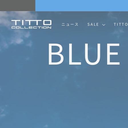
コ
ン
テ
ン
TITTO
ニュース
SALE
TITT
ツ
に
COLLECTION
ス
キ
ッ
プ
G