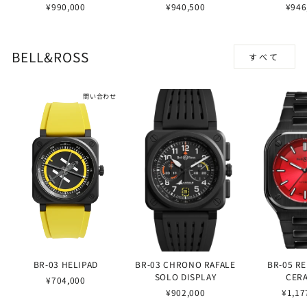
¥990,000
¥940,500
¥946
BELL&ROSS
すべて
問い合わせ
BR-03 HELIPAD
BR-03 CHRONO RAFALE
BR-05 R
SOLO DISPLAY
CER
¥704,000
¥902,000
¥1,17