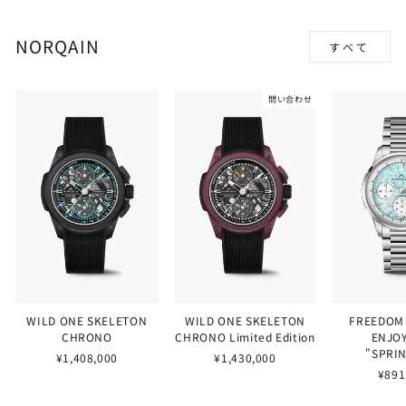
NORQAIN
すべて
問い合わせ
WILD ONE SKELETON
WILD ONE SKELETON
FREEDOM
CHRONO
CHRONO Limited Edition
ENJOY
"SPRI
¥1,408,000
¥1,430,000
¥891