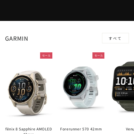
GARMIN
すべて
セール
セール
fēnix 8 Sapphire AMOLED
Forerunner 570 42mm
Ven