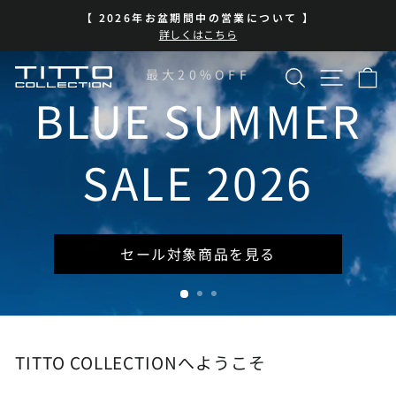
コ
BLUE SUMMER SALE 開催中
ン
ス
| 7/13-8/16 | 対象商品を見る
テ
ラ
イ
ン
検索
サイト
カ
TITTO
最大20%OFF
ド
ツ
シ
に
BLUE SUMMER
COLLECTION
ョ
ス
ー
キ
を
ッ
SALE 2026
一
プ
時
停
止
セール対象商品を見る
TITTO COLLECTIONへようこそ