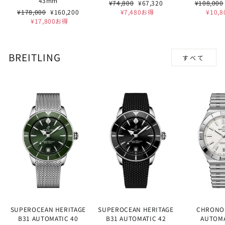
43mm
通
セ
通
¥74,800
¥67,320
¥108,000
通
セ
常
ー
常
¥178,000
¥160,200
¥7,480お得
¥10,
常
ー
価
ル
価
¥17,800お得
価
ル
格
価
格
格
価
格
格
BREITLING
すべて
SUPEROCEAN HERITAGE
SUPEROCEAN HERITAGE
CHRONO
B31 AUTOMATIC 40
B31 AUTOMATIC 42
AUTOMA