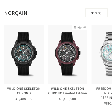
NORQAIN
すべて
問い合わせ
WILD ONE SKELETON
WILD ONE SKELETON
FREEDOM
CHRONO
CHRONO Limited Edition
ENJOY
"SPRI
¥1,408,000
¥1,430,000
¥891