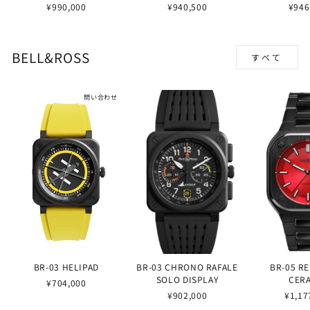
¥990,000
¥940,500
¥946
BELL&ROSS
すべて
問い合わせ
BR-03 HELIPAD
BR-03 CHRONO RAFALE
BR-05 R
SOLO DISPLAY
CER
¥704,000
¥902,000
¥1,17