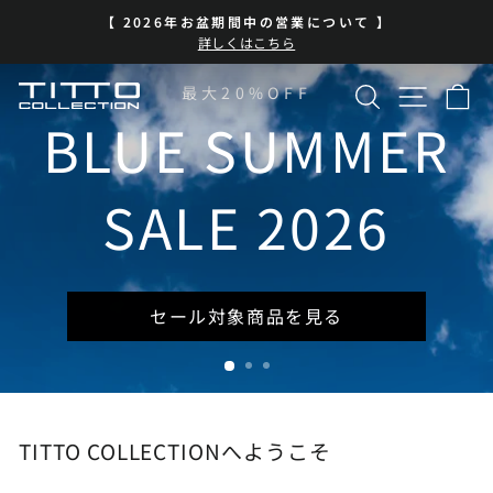
コ
BLUE SUMMER SALE 開催中
ン
ス
| 7/13-8/16 | 対象商品を見る
テ
ラ
イ
ン
検索
サイト
カ
TITTO
最大20%OFF
ド
ツ
シ
に
BLUE SUMMER
COLLECTION
ョ
ス
ー
キ
を
ッ
SALE 2026
一
プ
時
停
止
セール対象商品を見る
TITTO COLLECTIONへようこそ