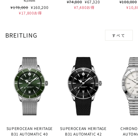
43mm
通
セ
通
¥74,800
¥67,320
¥108,000
通
セ
常
ー
常
¥178,000
¥160,200
¥7,480お得
¥10,
常
ー
価
ル
価
¥17,800お得
価
ル
格
価
格
格
価
格
格
BREITLING
すべて
SUPEROCEAN HERITAGE
SUPEROCEAN HERITAGE
CHRONO
B31 AUTOMATIC 40
B31 AUTOMATIC 42
AUTOMA