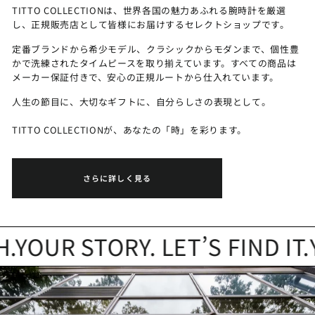
TITTO COLLECTIONは、世界各国の魅力あふれる腕時計を厳選
し、正規販売店として皆様にお届けするセレクトショップです。
定番ブランドから希少モデル、クラシックからモダンまで、個性豊
かで洗練されたタイムピースを取り揃えています。すべての商品は
メーカー保証付きで、安心の正規ルートから仕入れています。
人生の節目に、大切なギフトに、自分らしさの表現として。
TITTO COLLECTIONが、あなたの「時」を彩ります。
さらに詳しく見る
OUR STORY. LET’S FIND IT.
YO