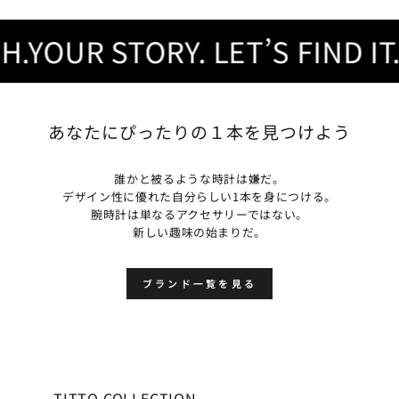
OUR STORY. LET’S FIND IT.
Y
あなたにぴったりの１本を見つけよう
誰かと被るような時計は嫌だ。
デザイン性に優れた自分らしい1本を身につける。
腕時計は単なるアクセサリーではない。
新しい趣味の始まりだ。
ブランド一覧を見る
TITTO COLLECTION