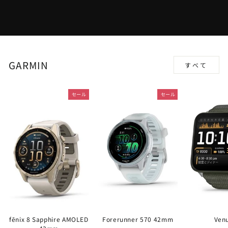
GARMIN
すべて
セール
セール
fēnix 8 Sapphire AMOLED
Forerunner 570 42mm
Ven