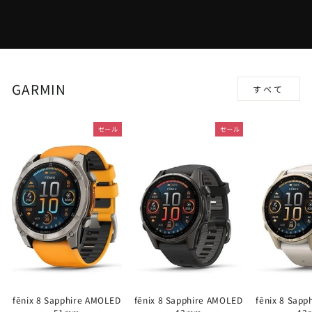
GARMIN
すべて
セール
セール
fēnix 8 Sapphire AMOLED
fēnix 8 Sapphire AMOLED
fēnix 8 Sap