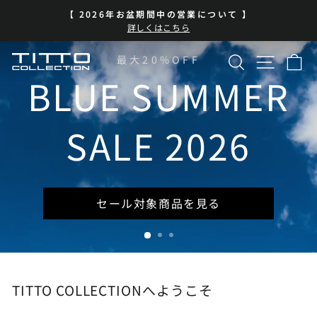
コ
】
BLUE SUMMER SALE 開催中
ン
ス
| 7/13-8/16 | 対象商品を見る
テ
ラ
イ
ン
検索
サイト
カ
TITTO
最大20%OFF
ド
ツ
シ
に
BLUE SUMMER
COLLECTION
ョ
ス
ー
キ
を
ッ
SALE 2026
一
プ
時
停
止
セール対象商品を見る
TITTO COLLECTIONへようこそ