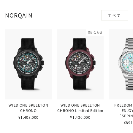
NORQAIN
すべて
問い合わせ
WILD ONE SKELETON
WILD ONE SKELETON
FREEDOM
CHRONO
CHRONO Limited Edition
ENJOY
"SPRI
¥1,408,000
¥1,430,000
¥891