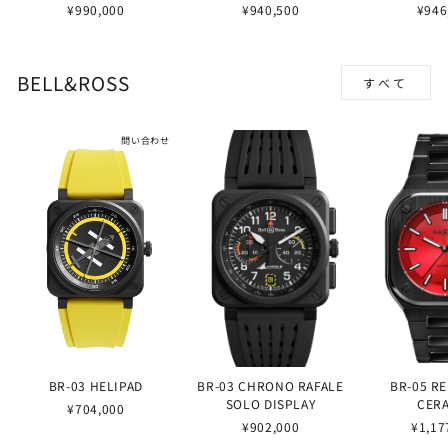
¥990,000
¥940,500
¥946
BELL&ROSS
すべて
問い合わせ
BR-03 HELIPAD
BR-03 CHRONO RAFALE
BR-05 R
SOLO DISPLAY
CER
¥704,000
¥902,000
¥1,17