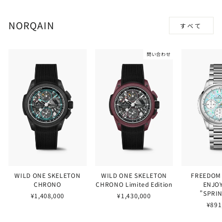
NORQAIN
すべて
問い合わせ
WILD ONE SKELETON
WILD ONE SKELETON
FREEDOM
CHRONO
CHRONO Limited Edition
ENJOY
"SPRI
¥1,408,000
¥1,430,000
¥891