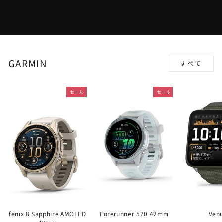
GARMIN
すべて
セール
セール
fēnix 8 Sapphire AMOLED
Forerunner 570 42mm
Ven