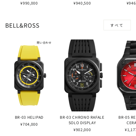
¥990,000
¥940,500
¥946
BELL&ROSS
すべて
問い合わせ
BR-03 HELIPAD
BR-03 CHRONO RAFALE
BR-05 R
SOLO DISPLAY
CER
¥704,000
¥902,000
¥1,17