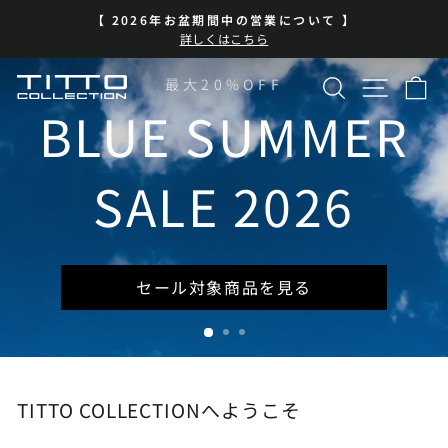
コ
BLUE SUMMER SALE 開催中
ン
ス
| 7/13-8/16 | 対象商品を見る
テ
ラ
イ
ン
検索
サイト
カ
TITTO
最大20%OFF
ド
ツ
シ
に
BLUE SUMMER
COLLECTION
ョ
ス
ー
キ
を
ッ
SALE 2026
一
プ
時
停
止
セール対象商品を見る
TITTO COLLECTIONへようこそ