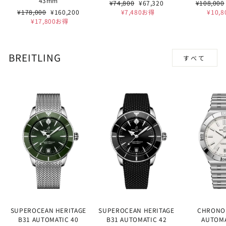
43mm
通
セ
通
¥74,800
¥67,320
¥108,000
通
セ
常
ー
常
¥178,000
¥160,200
¥7,480お得
¥10,
常
ー
価
ル
価
¥17,800お得
価
ル
格
価
格
格
価
格
格
BREITLING
すべて
SUPEROCEAN HERITAGE
SUPEROCEAN HERITAGE
CHRONO
B31 AUTOMATIC 40
B31 AUTOMATIC 42
AUTOMA