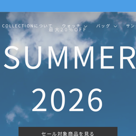
BLUE SUMMER SALE 開催中
| 7/13-8/16 | 対象商品を見る
ス
ラ
イ
O COLLECTIONについて
ウォッチ
バッグ
サ
ド
シ
ョ
ー
を
一
時
停
止