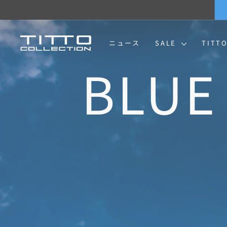
コ
ン
テ
ン
TITTO
ニュース
SALE
TITT
ツ
に
COLLECTION
ス
キ
ッ
プ