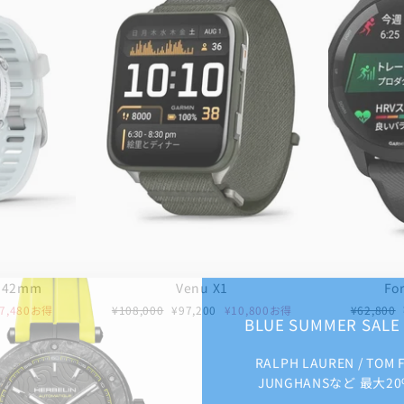
0 42mm
Venu X1
Fo
通
セ
通
¥7,480お得
¥108,000
¥97,200
¥10,800お得
¥62,800
BLUE SUMMER SAL
常
ー
常
価
ル
価
RALPH LAUREN / TOM 
格
価
格
格
JUNGHANSなど 最大20