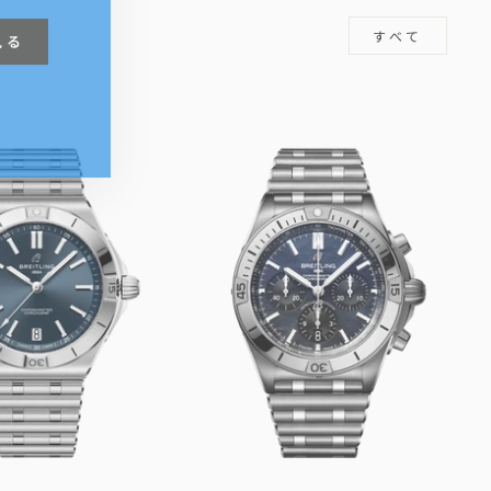
見る
すべて
m
book