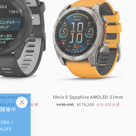
rerunner 265
fēnix 8 Sapphire AMOLED 51mm
セ
通
セ
¥56,520
¥6,280お得
¥198,000
¥178,200
¥19,800お得
E 開催中
"閉
ー
常
ー
じ
ル
価
ル
FORD /
る
価
格
価
格
格
%OFF
(Esc)"