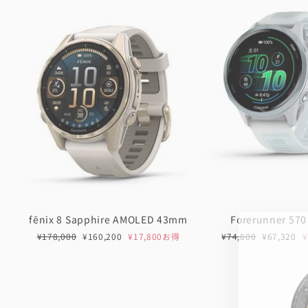
fēnix 8 Sapphire AMOLED 43mm
Forerunner 57
通
セ
通
セ
¥178,000
¥160,200
¥17,800お得
¥74,800
¥67,320
常
ー
常
ー
価
ル
価
ル
格
価
格
価
格
格