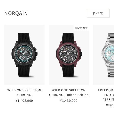
NORQAIN
すべて
問い合わせ
WILD ONE SKELETON
WILD ONE SKELETON
FREEDOM
CHRONO
CHRONO Limited Edition
ENJOY
"SPRI
¥1,408,000
¥1,430,000
¥891