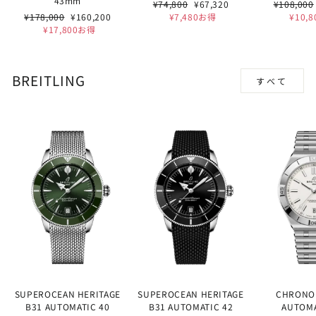
43mm
通
セ
通
¥74,800
¥67,320
¥108,000
通
セ
常
ー
常
¥178,000
¥160,200
¥7,480お得
¥10,
常
ー
価
ル
価
¥17,800お得
価
ル
格
価
格
格
価
格
格
BREITLING
すべて
SUPEROCEAN HERITAGE
SUPEROCEAN HERITAGE
CHRONO
B31 AUTOMATIC 40
B31 AUTOMATIC 42
AUTOMA