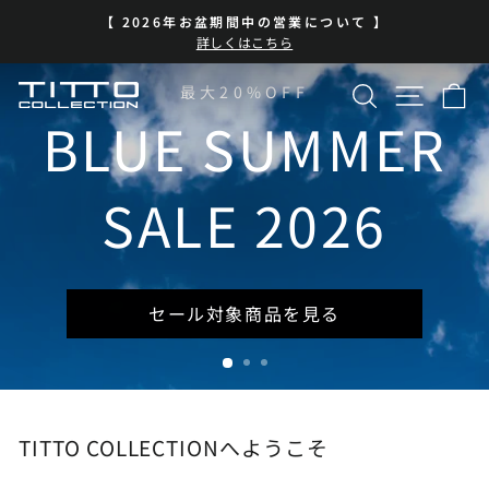
コ
いて 】
BLUE SUMMER SALE 開
ン
ス
| 7/13-8/16 | 対象商品を見
テ
ラ
イ
ン
検索
サイト
カ
TITTO
最大20%OFF
ド
ツ
シ
に
BLUE SUMMER
COLLECTION
ョ
ス
ー
キ
を
ッ
SALE 2026
一
プ
時
停
止
セール対象商品を見る
TITTO COLLECTIONへようこそ