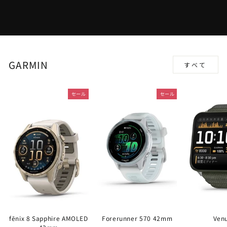
GARMIN
すべて
セール
セール
fēnix 8 Sapphire AMOLED
Forerunner 570 42mm
Ven