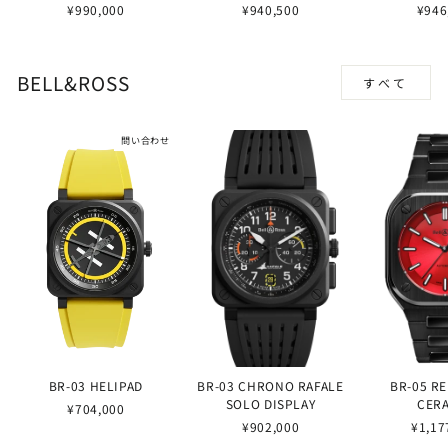
¥990,000
¥940,500
¥946
BELL&ROSS
すべて
問い合わせ
BR-03 HELIPAD
BR-03 CHRONO RAFALE
BR-05 R
SOLO DISPLAY
CER
¥704,000
¥902,000
¥1,17