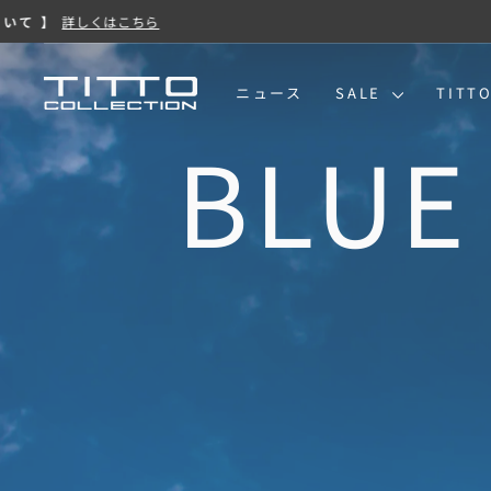
コ
ン
テ
ン
TITTO
ニュース
SALE
TITT
ツ
に
COLLECTION
ス
キ
ッ
プ