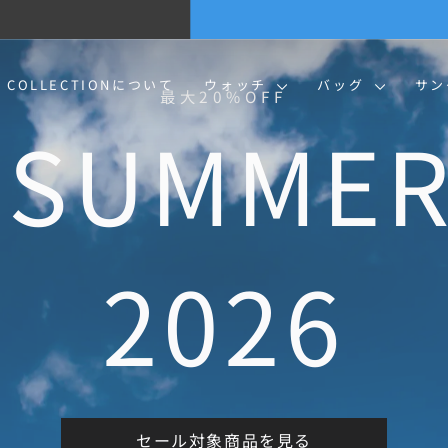
BLUE SUMMER SALE 開催中
| 7/13-8/16 | 対象商品を見る
ス
ラ
イ
O COLLECTIONについて
ウォッチ
バッグ
サ
ド
シ
ョ
ー
を
一
時
停
止