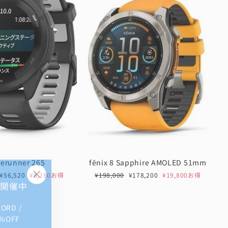
rerunner 265
fēnix 8 Sapphire AMOLED 51mm
セ
通
セ
¥56,520
¥6,280お得
¥198,000
¥178,200
¥19,800お得
E 開催中
"閉
ー
常
ー
じ
ル
価
ル
FORD /
る
価
格
価
格
格
%OFF
(Esc)"