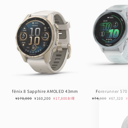
fēnix 8 Sapphire AMOLED 43mm
Forerunner 57
通
セ
通
セ
¥178,000
¥160,200
¥17,800お得
¥74,800
¥67,320
常
ー
常
ー
価
ル
価
ル
格
価
格
価
格
格