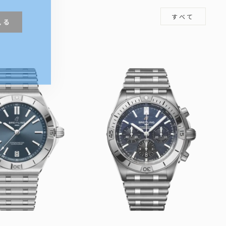
見る
すべて
m
book