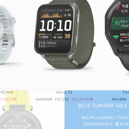
0 42mm
Venu X1
Fo
通
セ
通
¥7,480お得
¥108,000
¥97,200
¥10,800お得
¥62,800
BLUE SUMMER SAL
常
ー
常
価
ル
価
RALPH LAUREN / TOM 
格
価
格
格
JUNGHANSなど 最大20